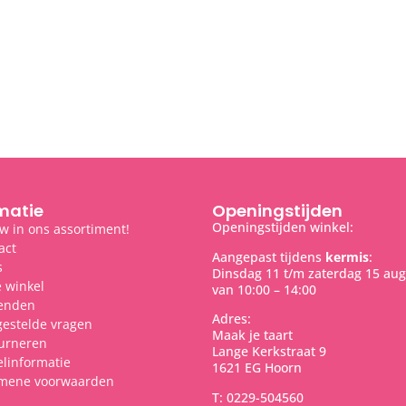
matie
Openingstijden
Openingstijden winkel:
w in ons assortiment!
act
Aangepast tijdens
kermis
:
s
Dinsdag 11 t/m zaterdag 15 aug
 winkel
van 10:00 – 14:00
enden
Adres:
gestelde vragen
Maak je taart
urneren
Lange Kerkstraat 9
elinformatie
1621 EG Hoorn
mene voorwaarden
T: 0229-504560