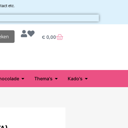
tact etc.
eken
€
0,00
hocolade
Thema's
Kado's
A)