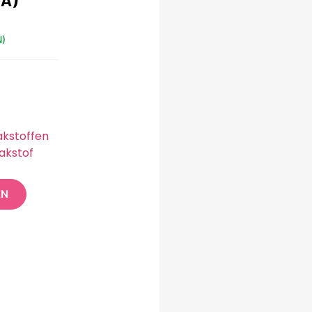
)
kstoffen
akstof
EN