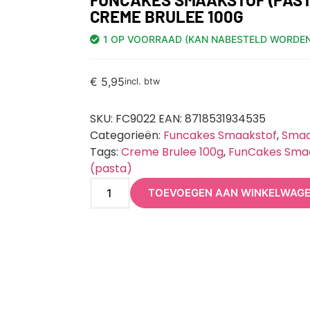
CREME BRULEE 100G
1 OP VOORRAAD (KAN NABESTELD WORDEN
€
5,95
incl. btw
SKU:
FC9022 EAN: 8718531934535
Categorieën:
Funcakes Smaakstof
,
Smaa
Tags:
Creme Brulee 100g
,
FunCakes Sma
(pasta)
TOEVOEGEN AAN WINKELWAG