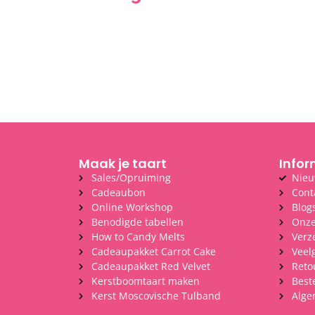
Maak je taart
Infor
Sales/Opruiming
Nieu
Cadeaubon
Cont
Online Workshop
Blog
Benodigde tabellen
Onze
How to Candy Melts
Verz
Cadeaupakket Carrot Cake
Veel
Cadeaupakket Red Velvet
Reto
Kerstboomtaart maken
Best
Kerst Moscovische Tulband
Alge