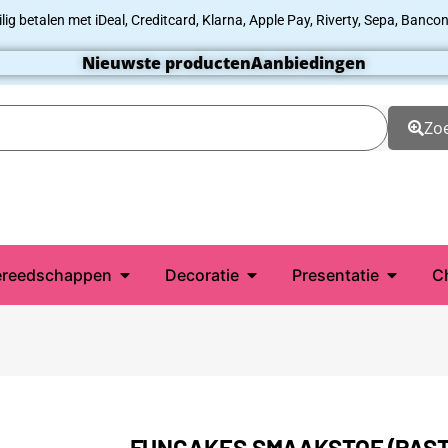
ilig betalen met iDeal, Creditcard, Klarna, Apple Pay, Riverty, Sepa, Bancon
Nieuwste producten
Aanbiedingen
Zo
reedschappen
Decoratie
Presentatie
C
FUNCAKES SMAAKSTOF (PAST