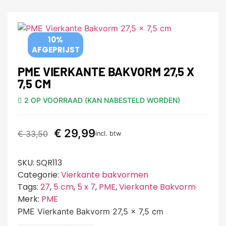
10%
AFGEPRIJST
PME VIERKANTE BAKVORM 27,5 X
7,5 CM
2 OP VOORRAAD (KAN NABESTELD WORDEN)
€
29,99
€
33,50
incl. btw
SKU:
SQR113
Categorie:
Vierkante bakvormen
Tags:
27
,
5 cm
,
5 x 7
,
PME
,
Vierkante Bakvorm
Merk:
PME
PME Vierkante Bakvorm 27,5 x 7,5 cm