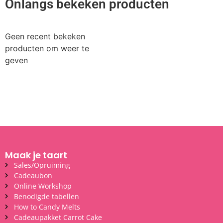
Onlangs bekeken producten
Geen recent bekeken
producten om weer te
geven
Maak je taart
Sales/Opruiming
Cadeaubon
Online Workshop
Benodigde tabellen
How to Candy Melts
Cadeaupakket Carrot Cake