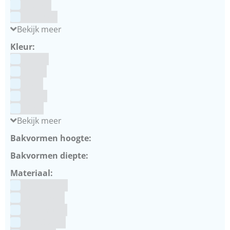
Culpitt
Dekofee
Bekijk meer
Kleur:
Blauw
Bruin
Geel
Goud
Grijs
Bekijk meer
Bakvormen hoogte:
Bakvormen diepte:
Materiaal:
Aluminium
bakpapier
Blauwstaal
ECCS staal