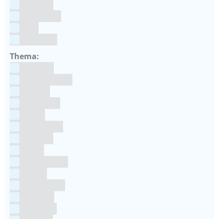
Kunstof
Polystone
RVS
siliconen
Thema:
Animals
Dinosauriers
Frozen
Geboorte
Goud
Halloween
Holland
Kerst
Koningsdag
Pasen
Prinsessen
Unicorn
Valentijn