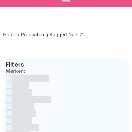
Home
/ Producten getagged “5 x 7”
Filters
Merken:
Bake Me Happy
Bakels
Bestron
BrandNewCakes
CakeStar
Callebaut
ChefAid
Colour Mill