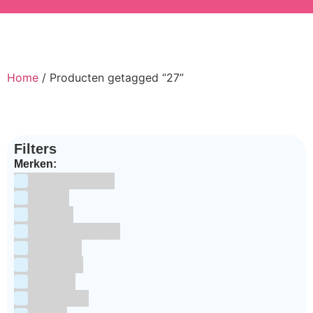
Home
/ Producten getagged “27”
Filters
Merken:
Bake Me Happy
Bakels
Bestron
BrandNewCakes
CakeStar
Callebaut
ChefAid
Colour Mill