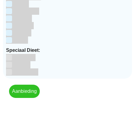
Pasen
Prinsessen
Unicorn
Valentijn
Voetbal
winter
Speciaal Dieet:
Glutenvrij
Kosher
Lactosevrij
Aanbieding