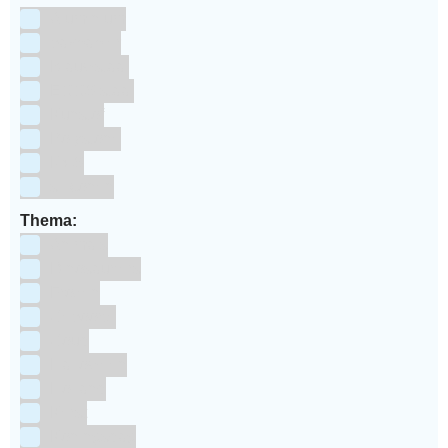
Aluminium
bakpapier
Blauwstaal
ECCS staal
Kunstof
Polystone
RVS
siliconen
Thema:
Animals
Dinosauriers
Frozen
Geboorte
Goud
Halloween
Holland
Kerst
Koningsdag