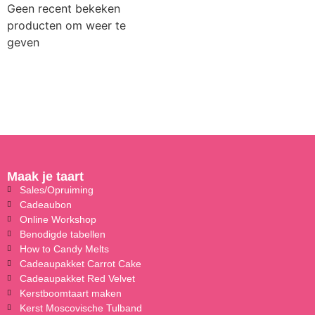
Geen recent bekeken
producten om weer te
geven
Maak je taart
Sales/Opruiming
Cadeaubon
Online Workshop
Benodigde tabellen
How to Candy Melts
Cadeaupakket Carrot Cake
Cadeaupakket Red Velvet
Kerstboomtaart maken
Kerst Moscovische Tulband