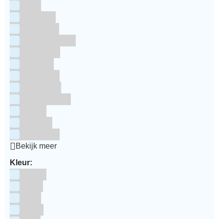
RUF
Saracino
Silikomart
Simply Making
SmartFlex
Staedter
Steensma
SugarFlair
Sweet Stamp
Wilton
Wright's
Zeelandia
Bekijk meer
Kleur:
Blauw
Bruin
Geel
Goud