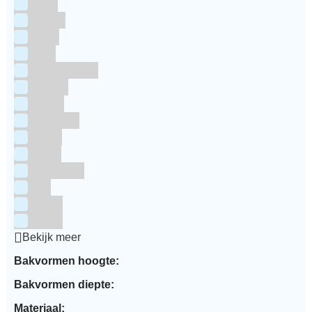
Grijs
Groen
Lime
Mint
Multi kleuren
Oranje
Paars
Rainbow
Rood
Roze
Turquoise
Wit
Zilver
Zwart
Bekijk meer
Bakvormen hoogte:
Bakvormen diepte:
Materiaal: