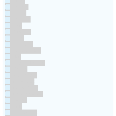
Culpitt
Dekofee
deKora
Dr Oetker
FMM
Funcakes
Hendi
Horeca FX
House of Marie
JEM
Katy sue Designs
Kindly's
Kitchen Craft
Maakjetaart
Molino Grassi
Nielsen-Massey
Patisse
PME
RainbodDust