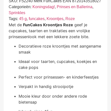
SKU:
F52240 Merk FunCakes EAN 8720143518027
Categorieën:
Koningsdag!
,
Prinses en Ballerina
,
Sprinkles
Tags:
45 g
,
funcakes
,
Kroontjes
,
Roze
Met de
FunCakes Kroontjes Roze
geef je
cupcakes, taarten en traktaties een vrolijke
prinsessenlook met een lekkere zoete bite.
Decoratieve roze kroontjes met aangename
smaak
Ideaal voor taarten, cupcakes, koekjes en
cake pops
Perfect voor prinsessen- en kinderfeestjes
Verpakt in handig strooipotje
Mooie kleur door onder andere rode
bietensap