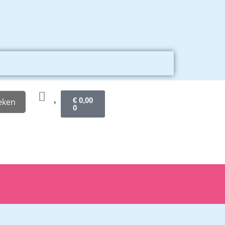
€
0,00
eken
0