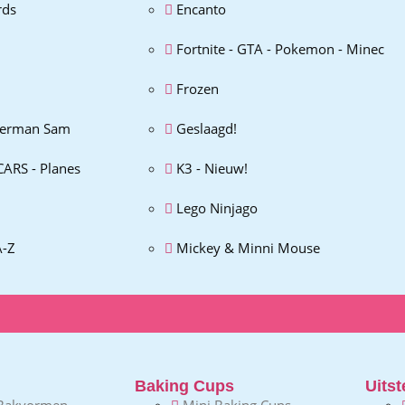
rds
Encanto
Fortnite - GTA - Pokemon - Minec
Frozen
erman Sam
Geslaagd!
CARS - Planes
K3 - Nieuw!
Lego Ninjago
A-Z
Mickey & Minni Mouse
Baking Cups
Uitst
Bakvormen
Mini Baking Cups