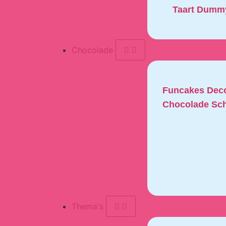
Taart Dumm
Chocolade
Funcakes Deco
Chocolade Sch
Thema's