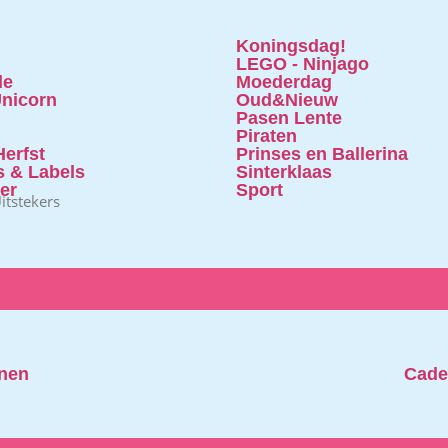
Koningsdag!
LEGO - Ninjago
le
Moederdag
nicorn
Oud&Nieuw
Pasen Lente
Piraten
erfst
Prinses en Ballerina
s & Labels
Sinterklaas
ter
Sport
itstekers
nen
Cade