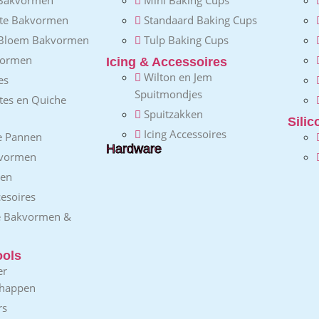
nte Bakvormen
Standaard Baking Cups
 Bloem Bakvormen
Tulp Baking Cups
vormen
Icing & Accessoires
Wilton en Jem
es
Spuitmondjes
ttes en Quiche
Spuitzakken
Sili
Icing Accessoires
e Pannen
Hardware
vormen
gen
esoires
e Bakvormen &
ools
er
chappen
rs