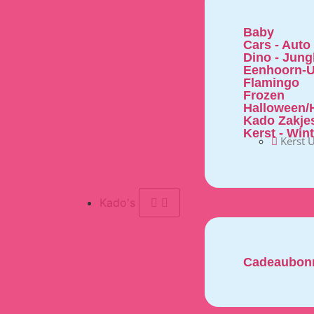
Baby
Cars - Auto
Dino - Jung
Eenhoorn-U
Flamingo
Frozen
Halloween/H
Kado Zakje
Kerst - Win
Kerst U
Kado's
Cadeaubon