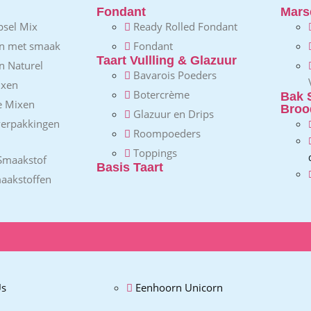
Fondant
Mars
psel Mix
Ready Rolled Fondant
n met smaak
Fondant
Taart Vullling & Glazuur
n Naturel
Bavarois Poeders
ixen
Botercrème
Bak 
e Mixen
Broo
Glazuur en Drips
verpakkingen
Roompoeders
Toppings
Smaakstof
Basis Taart
aakstoffen
s
Eenhoorn Unicorn