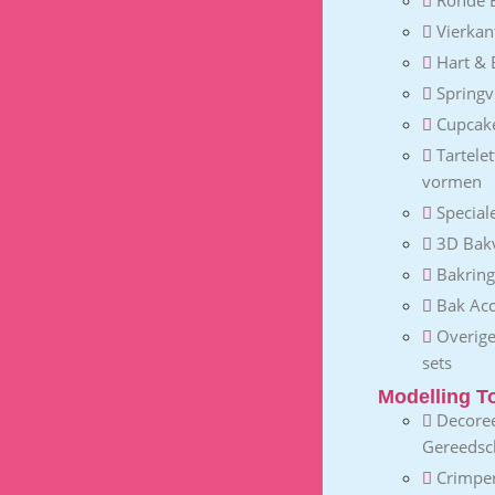
Vierka
Hart &
Spring
Cupcak
Tartele
vormen
Special
3D Bak
Bakrin
Bak Acc
Overig
sets
Modelling T
Decore
Gereeds
Crimpe