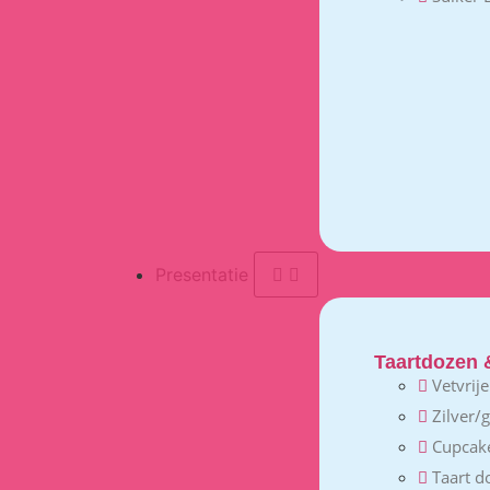
Presentatie
Taartdozen 
Vetvrij
Zilver/
Cupcak
Taart d