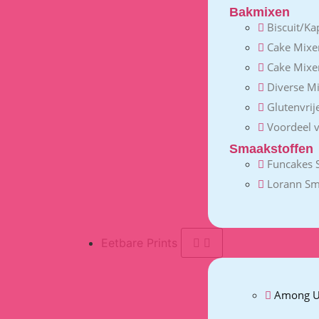
Bakmixen
Biscuit/Ka
Cake Mixe
Cake Mixe
Diverse M
Glutenvrij
Voordeel 
Smaakstoffen
Funcakes 
Lorann Sm
Eetbare Prints
Among U