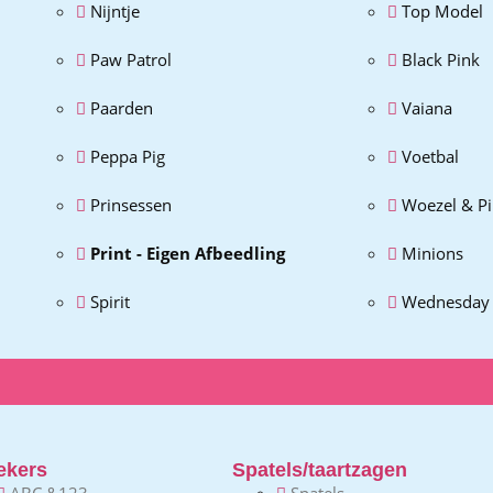
Nijntje
Top Model
Paw Patrol
Black Pink
Paarden
Vaiana
Peppa Pig
Voetbal
Prinsessen
Woezel & P
Print - Eigen Afbeedling
Minions
Spirit
Wednesday
ekers
Spatels/taartzagen
ABC &123
Spatels