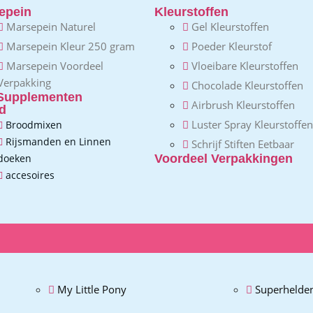
epein
Kleurstoffen
Marsepein Naturel
Gel Kleurstoffen
Marsepein Kleur 250 gram
Poeder Kleurstof
Marsepein Voordeel
Vloeibare Kleurstoffen
Verpakking
Chocolade Kleurstoffen
Supplementen
Airbrush Kleurstoffen
d
Luster Spray Kleurstoffen
Broodmixen
Rijsmanden en Linnen
Schrijf Stiften Eetbaar
doeken
Voordeel Verpakkingen
accesoires
My Little Pony
Superhelde