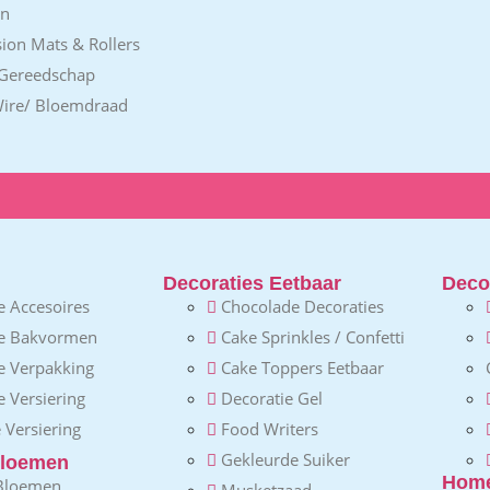
en
ion Mats & Rollers
 Gereedschap
Wire/ Bloemdraad
Decoraties Eetbaar
Decor
 Accesoires
Chocolade Decoraties
e Bakvormen
Cake Sprinkles / Confetti
e Verpakking
Cake Toppers Eetbaar
 Versiering
Decoratie Gel
 Versiering
Food Writers
Gekleurde Suiker
loemen
Home
 Bloemen
Musketzaad