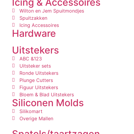
Icing & Accessoires
Wilton en Jem Spuitmondjes
Spuitzakken
Icing Accessoires
Hardware
Uitstekers
ABC &123
Uitsteker sets
Ronde Uitstekers
Plunge Cutters
Figuur Uitstekers
Bloem & Blad Uitstekers
Siliconen Molds
Silikomart
Overige Mallen
Spatels/taartzagen