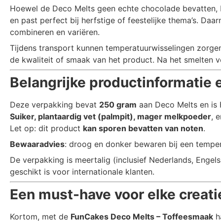
Hoewel de Deco Melts geen echte chocolade bevatten, b
en past perfect bij herfstige of feestelijke thema’s. Daa
combineren en variëren.
Tijdens transport kunnen temperatuurwisselingen zorgen v
de kwaliteit of smaak van het product. Na het smelten v
Belangrijke productinformatie 
Deze verpakking bevat
250 gram
aan Deco Melts en is H
Suiker, plantaardig vet (palmpit), mager melkpoeder
, 
Let op: dit product
kan sporen bevatten van noten
.
Bewaaradvies
: droog en donker bewaren bij een temper
De verpakking is meertalig (inclusief Nederlands, Engels
geschikt is voor internationale klanten.
Een must-have voor elke creati
Kortom, met de
FunCakes Deco Melts – Toffeesmaak
ha