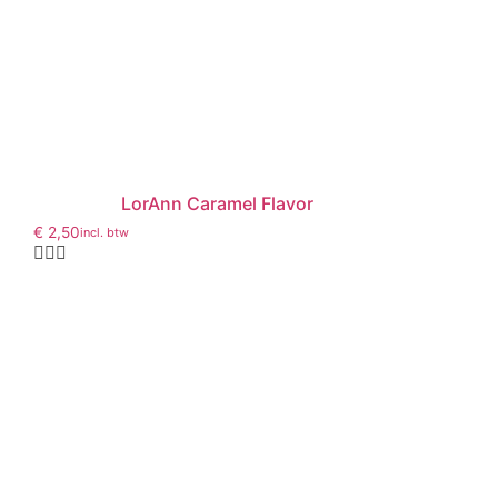
LorAnn Caramel Flavor
€
2,50
incl. btw