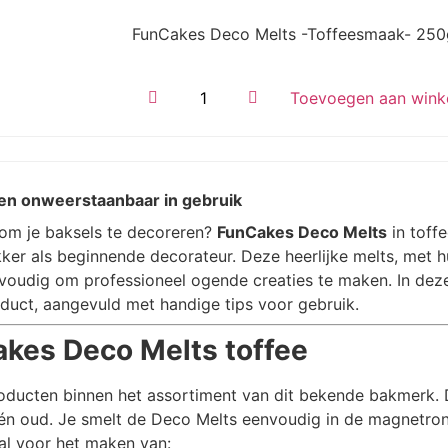
FunCakes Deco Melts -Toffeesmaak- 250
Toevoegen aan wink
en onweerstaanbaar in gebruik
 om je baksels te decoreren?
FunCakes Deco Melts
in toff
kker als beginnende decorateur. Deze heerlijke melts, met
voudig om professioneel ogende creaties te maken. In dez
oduct, aangevuld met handige tips voor gebruik.
akes Deco Melts toffee
roducten binnen het assortiment van dit bekende bakmerk. 
g én oud. Je smelt de Deco Melts eenvoudig in de magnetron
al voor het maken van: