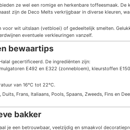
ieden ze wel een romige en herkenbare toffeesmaak. De kle
rnaast zijn de Deco Melts verkrijgbaar in diverse kleuren, 
oor wit uitslaan (vetbloei) of gedeeltelijk smelten. Geluk
erdwijnen eventuele verkleuringen vanzelf.
en bewaartips
alal gecertificeerd. De ingrediënten zijn:
emulgatoren E492 en E322 (zonnebloem), kleurstoffen E150
atuur van 16°C tot 22°C.
, Duits, Frans, Italiaans, Pools, Spaans, Zweeds, Fins en De
eve bakker
al je een betrouwbaar, veelzijdig en smaakvol decoratiepro