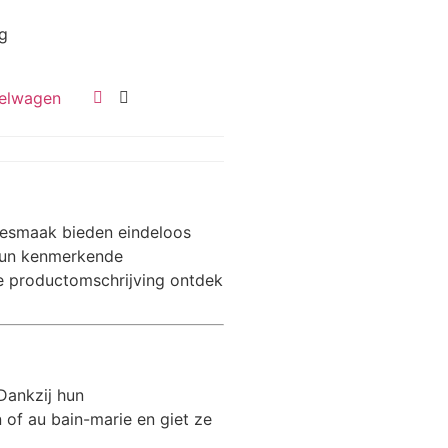
g
elwagen
eesmaak bieden eindeloos
 hun kenmerkende
e productomschrijving ontdek
Dankzij hun
 of au bain-marie en giet ze