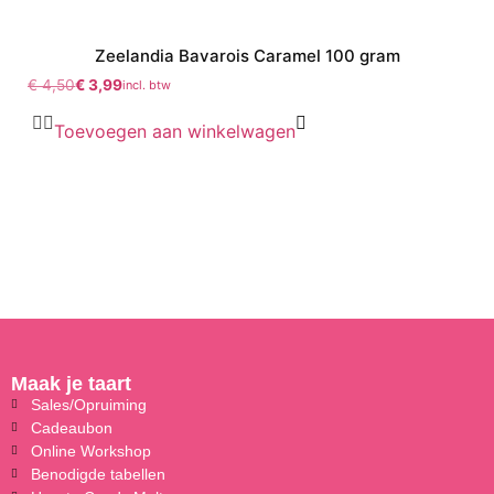
Zeelandia Bavarois Caramel 100 gram
€
4,50
€
3,99
incl. btw
Toevoegen aan winkelwagen
Maak je taart
Sales/Opruiming
Cadeaubon
Online Workshop
Benodigde tabellen