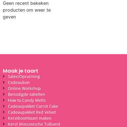
Geen recent bekeken
producten om weer te
geven
Maak je taart
Sales/Opruiming
Cadeaubon
Online Workshop
Benodigde tabellen
How to Candy Melts
Cadeaupakket Carrot Cake
Cadeaupakket Red Velvet
Kerstboomtaart maken
Kerst Moscovische Tulband