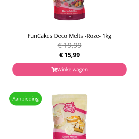
FunCakes Deco Melts -Roze- 1kg
€
19,99
€
15,99
Winkelwagen
Aanbieding