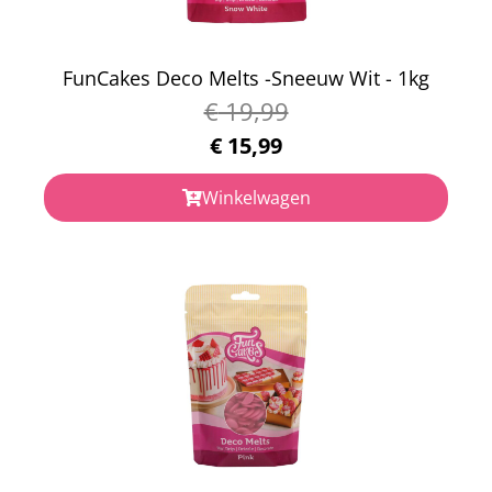
FunCakes Deco Melts -Sneeuw Wit - 1kg
€
19,99
€
15,99
Winkelwagen