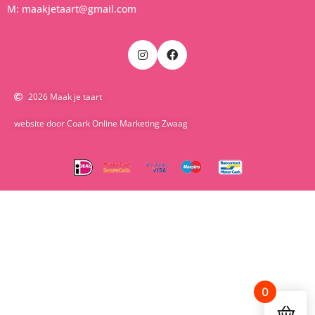
M: maakjetaart@gmail.com
2026 Maak je taart
website door Coark Online Marketing Zwaag
0