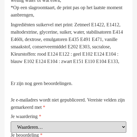
weinig water of wat eiwit,
*Op een slagroomtaart, de print pas op het laatste moment
aanbrengen,
Ingrediënten suikervel met print: Zetmeel E1422, E1412,
maltodextrine, glycerine, suiker, water, stabilisatoren E414
E460i, dextrose, emulgatoren E435 E491 E471, vanille
smaakstof, conserveermiddel E202 E303, sucralose,
Kleurstoffen: rood E124 E122 : geel E102 E124 E104 :
blauw E102 E124 E104 : zwart E151 E110 E104 E133,
Er zijn nog geen beoordelingen.
Je e-mailadres wordt niet gepubliceerd.
Vereiste velden zijn
gemarkeerd met
*
Je waardering
*
Je beoordeling
*