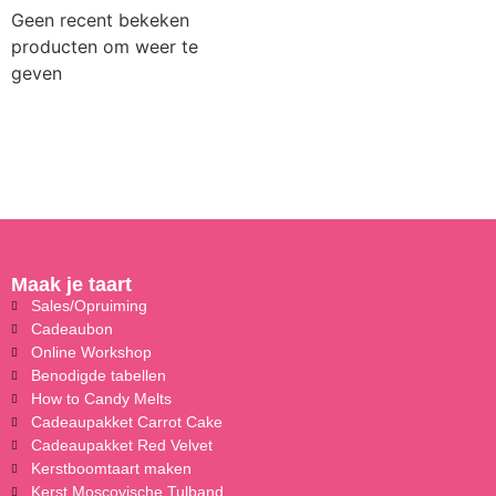
Geen recent bekeken
producten om weer te
geven
Maak je taart
Sales/Opruiming
Cadeaubon
Online Workshop
Benodigde tabellen
How to Candy Melts
Cadeaupakket Carrot Cake
Cadeaupakket Red Velvet
Kerstboomtaart maken
Kerst Moscovische Tulband