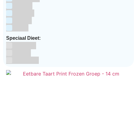
Unicorn
Valentijn
Voetbal
winter
Speciaal Dieet:
Glutenvrij
Kosher
Lactosevrij