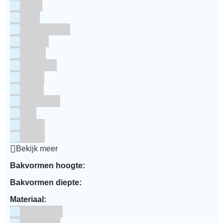
Lime
Mint
Multi kleuren
Oranje
Paars
Rainbow
Rood
Roze
Turquoise
Wit
Zilver
Zwart
Bekijk meer
Bakvormen hoogte:
Bakvormen diepte:
Materiaal:
Aluminium