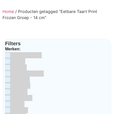
Home
/ Producten getagged “Eetbare Taart Print
Frozen Groep - 14 cm”
Filters
Merken:
Bake Me Happy
Bakels
Bestron
BrandNewCakes
CakeStar
Callebaut
ChefAid
Colour Mill
Culpitt
Dekofee