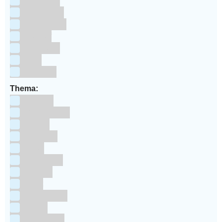
bakpapier
Blauwstaal
ECCS staal
Kunstof
Polystone
RVS
siliconen
Thema:
Animals
Dinosauriers
Frozen
Geboorte
Goud
Halloween
Holland
Kerst
Koningsdag
Pasen
Prinsessen