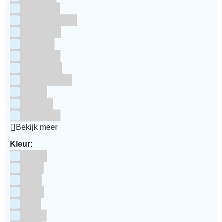
Silikomart
Simply Making
SmartFlex
Staedter
Steensma
SugarFlair
Sweet Stamp
Wilton
Wright's
Zeelandia
Bekijk meer
Kleur:
Blauw
Bruin
Geel
Goud
Grijs
Groen