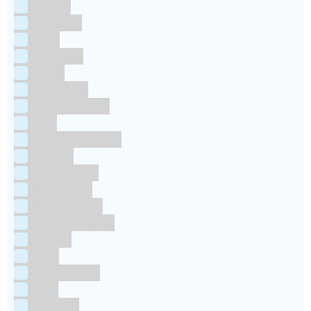
deKora
Dr Oetker
FMM
Funcakes
Hendi
Horeca FX
House of Marie
JEM
Katy sue Designs
Kindly's
Kitchen Craft
Maakjetaart
Molino Grassi
Nielsen-Massey
Patisse
PME
RainbodDust
RUF
Saracino