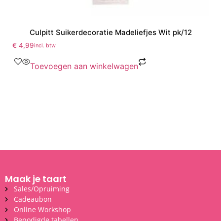
Culpitt Suikerdecoratie Madeliefjes Wit pk/12
€
4,99
incl. btw
Toevoegen aan winkelwagen
Maak je taart
Sales/Opruiming
Cadeaubon
Online Workshop
Benodigde tabellen