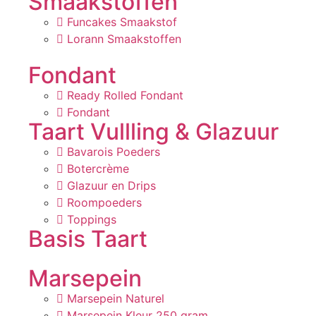
Smaakstoffen
Funcakes Smaakstof
Lorann Smaakstoffen
Fondant
Ready Rolled Fondant
Fondant
Taart Vullling & Glazuur
Bavarois Poeders
Botercrème
Glazuur en Drips
Roompoeders
Toppings
Basis Taart
Marsepein
Marsepein Naturel
Marsepein Kleur 250 gram