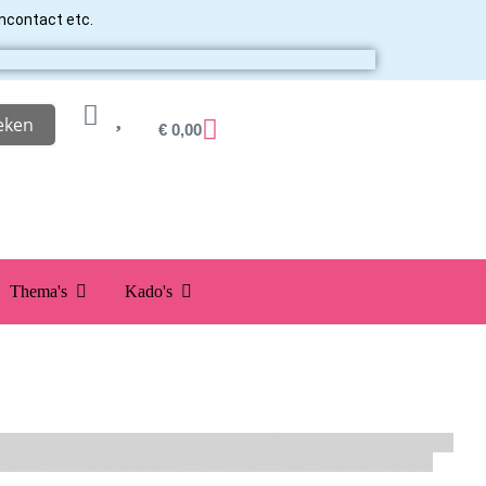
ancontact etc.
eken
€
0,00
Thema's
Kado's
es
Hendi
Horeca FX
House of Marie
JEM
Katy sue Designs
Kindly's
aedter
Steensma
SugarFlair
Sweet Stamp
Wilton
Wright's
Zeelandia