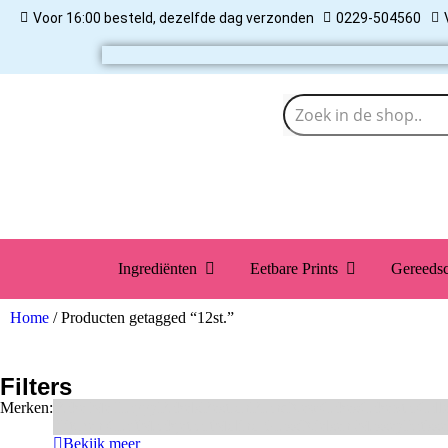
Voor 16:00 besteld, dezelfde dag verzonden
0229-504560
Ingrediënten
Eetbare Prints
Gereeds
Home
/ Producten getagged “12st.”
Filters
Merken:
Bake Me Happy
Bakels
Bestron
BrandNewCakes
CakeStar
Call
Kitchen Craft
Maakjetaart
Molino Grassi
Nielsen-Massey
Patisse
Bekijk meer