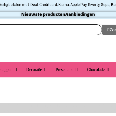
Veilig betalen met iDeal, Creditcard, Klarna, Apple Pay, Riverty, Sepa, B
Nieuwste producten
Aanbiedingen
Zo
chappen
Decoratie
Presentatie
Chocolade
ebaut
ChefAid
Colour Mill
Culpitt
Dekofee
deKora
Dr Oetker
FMM
Funcak
PME
RainbodDust
RUF
Saracino
Silikomart
Simply Making
SmartFlex
St