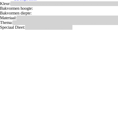
Kleur:
Blauw
Bruin
Geel
Goud
Grijs
Groen
Lime
Mint
Multi kleuren
Oranje
Bakvormen hoogte:
Bakvormen diepte:
Materiaal:
Aluminium
bakpapier
Blauwstaal
ECCS staal
Kunstof
Polyston
Thema:
Animals
Dinosauriers
Frozen
Geboorte
Goud
Halloween
Holland
K
Speciaal Dieet:
Glutenvrij
Kosher
Lactosevrij