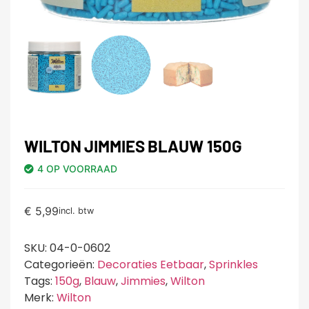
WILTON JIMMIES BLAUW 150G
4 OP VOORRAAD
€
5,99
incl. btw
SKU:
04-0-0602
Categorieën:
Decoraties Eetbaar
,
Sprinkles
Tags:
150g
,
Blauw
,
Jimmies
,
Wilton
Merk:
Wilton