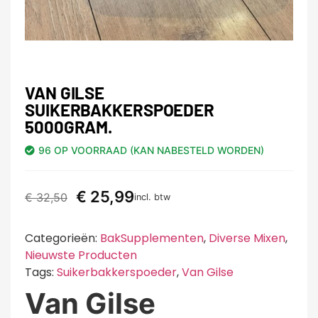
VAN GILSE
SUIKERBAKKERSPOEDER
5000GRAM.
96 OP VOORRAAD (KAN NABESTELD WORDEN)
€
25,99
€
32,50
incl. btw
Categorieën:
BakSupplementen
,
Diverse Mixen
,
Nieuwste Producten
Tags:
Suikerbakkerspoeder
,
Van Gilse
Van Gilse