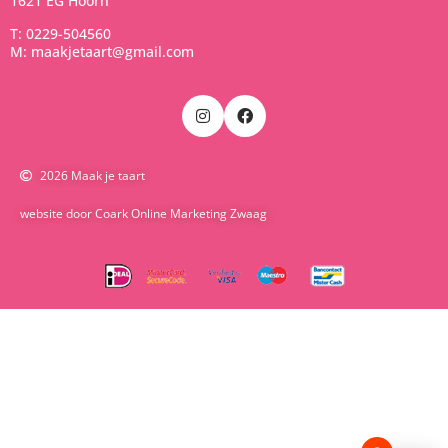
1621 EG Hoorn
T: 0229-504560
M: maakjetaart@gmail.com
2026 Maak je taart
website door Coark Online Marketing Zwaag