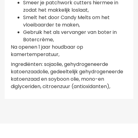
Smeer je patchwork cutters hiermee in
zodat het makkelijk loslaat,
Smelt het door Candy Melts om het
vloeibaarder te maken,
Gebruik het als vervanger van boter in
Botercrème,
Na openen 1 jaar houdbaar op
kamertemperatuur,
Ingrediënten:
sojaolie
,
gehydrogeneerde
katoenzaadolie
, gedeeltelijk
gehydrogeneerde
katoenzaad en
soyboon
olie
, mono-en
diglyceriden,
citroenzuur
(
antioxidanten),