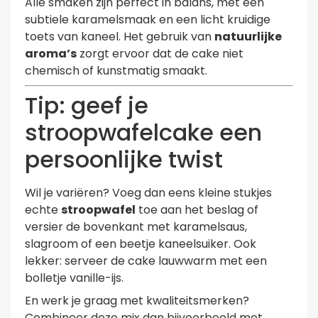
Alle smaken zijn perfect in balans, met een
subtiele karamelsmaak en een licht kruidige
toets van kaneel. Het gebruik van
natuurlijke
aroma’s
zorgt ervoor dat de cake niet
chemisch of kunstmatig smaakt.
Tip: geef je
stroopwafelcake een
persoonlijke twist
Wil je variëren? Voeg dan eens kleine stukjes
echte
stroopwafel
toe aan het beslag of
versier de bovenkant met karamelsaus,
slagroom of een beetje kaneelsuiker. Ook
lekker: serveer de cake lauwwarm met een
bolletje vanille-ijs.
En werk je graag met kwaliteitsmerken?
Combineer deze mix dan bijvoorbeeld met