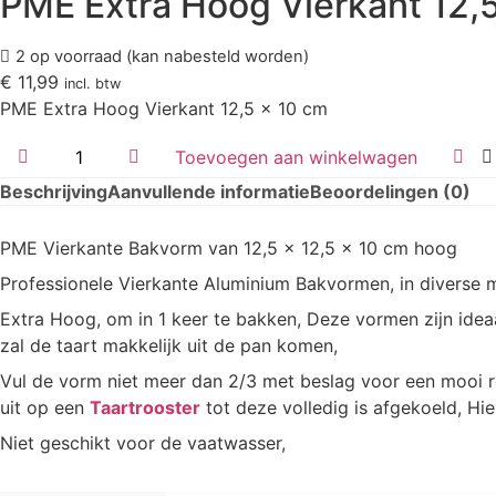
PME Extra Hoog Vierkant 12,
2 op voorraad (kan nabesteld worden)
€
11,99
incl. btw
PME Extra Hoog Vierkant 12,5 x 10 cm
PME
Toevoegen aan winkelwagen
Extra
Hoog
Beschrijving
Aanvullende informatie
Beoordelingen (0)
Vierkant
12,5
x
PME Vierkante Bakvorm van 12,5 x 12,5 x 10 cm hoog
10
cm
Professionele Vierkante Aluminium Bakvormen, in diverse 
aantal
Extra Hoog, om in 1 keer te bakken, Deze vormen zijn ideaa
zal de taart makkelijk uit de pan komen,
Vul de vorm niet meer dan 2/3 met beslag voor een mooi re
uit op een
Taartrooster
tot deze volledig is afgekoeld, Hie
Niet geschikt voor de vaatwasser,