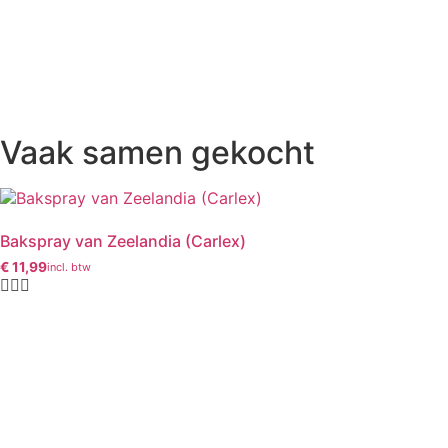
Vaak samen gekocht
Bakspray van Zeelandia (Carlex)
€
11,99
incl. btw
Oorspronkelijke
Huidige
prijs
prijs
was:
is:
€ 15,99.
€ 11,99.