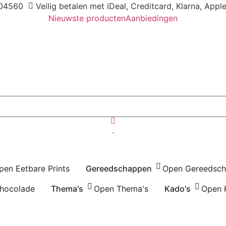
04560
Veilig betalen met iDeal, Creditcard, Klarna, Appl
Nieuwste producten
Aanbiedingen
pen Eetbare Prints
Gereedschappen
Open Gereedsc
hocolade
Thema's
Open Thema's
Kado's
Open 