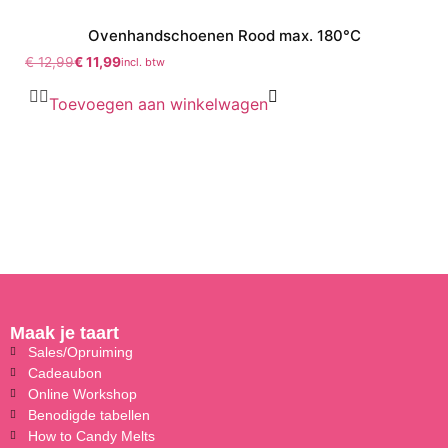
Ovenhandschoenen Rood max. 180°C
€
12,99
€
11,99
incl. btw
Toevoegen aan winkelwagen
Maak je taart
Sales/Opruiming
Cadeaubon
Online Workshop
Benodigde tabellen
How to Candy Melts