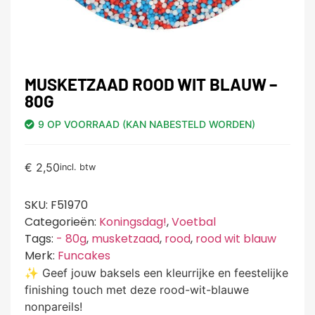
MUSKETZAAD ROOD WIT BLAUW –
80G
9 OP VOORRAAD (KAN NABESTELD WORDEN)
€
2,50
incl. btw
SKU:
F51970
Categorieën:
Koningsdag!
,
Voetbal
Tags:
- 80g
,
musketzaad
,
rood
,
rood wit blauw
Merk:
Funcakes
✨ Geef jouw baksels een kleurrijke en feestelijke
finishing touch met deze rood-wit-blauwe
nonpareils!