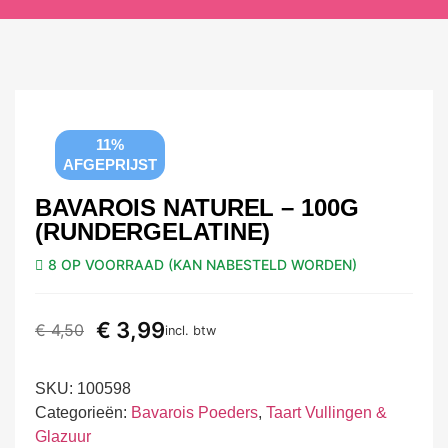
11%
AFGEPRIJST
BAVAROIS NATUREL – 100G
(RUNDERGELATINE)
8 OP VOORRAAD (KAN NABESTELD WORDEN)
€
3,99
€
4,50
incl. btw
SKU:
100598
Categorieën:
Bavarois Poeders
,
Taart Vullingen &
Glazuur