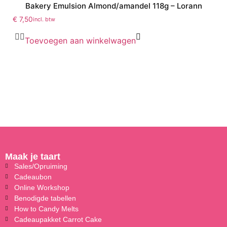
Bakery Emulsion Almond/amandel 118g – Lorann
€
7,50
incl. btw
Toevoegen aan winkelwagen
Maak je taart
Sales/Opruiming
Cadeaubon
Online Workshop
Benodigde tabellen
How to Candy Melts
Cadeaupakket Carrot Cake