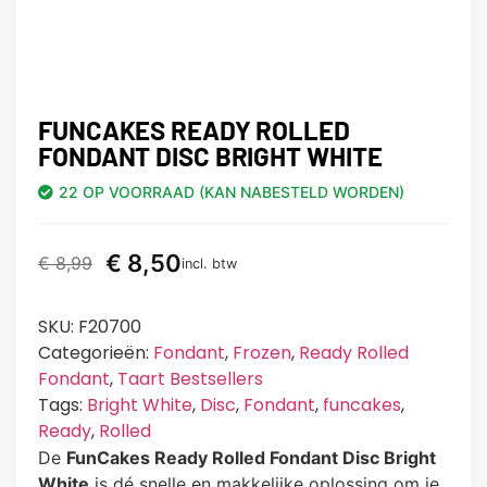
FUNCAKES READY ROLLED
FONDANT DISC BRIGHT WHITE
22 OP VOORRAAD (KAN NABESTELD WORDEN)
€
8,50
€
8,99
incl. btw
SKU:
F20700
Categorieën:
Fondant
,
Frozen
,
Ready Rolled
Fondant
,
Taart Bestsellers
Tags:
Bright White
,
Disc
,
Fondant
,
funcakes
,
Ready
,
Rolled
De
FunCakes Ready Rolled Fondant Disc Bright
White
is dé snelle en makkelijke oplossing om je