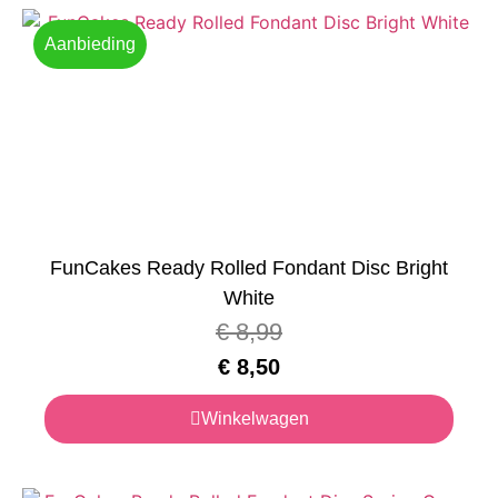
Aanbieding
FunCakes Ready Rolled Fondant Disc Bright
White
€
8,99
€
8,50
Winkelwagen