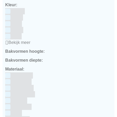
Kleur:
Blauw
Bruin
Geel
Goud
Grijs
Bekijk meer
Bakvormen hoogte:
Bakvormen diepte:
Materiaal:
Aluminium
bakpapier
Blauwstaal
ECCS staal
Kunstof
Polystone
RVS