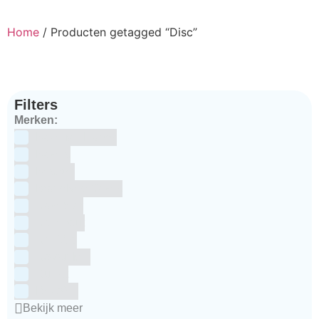
Home
/ Producten getagged “Disc”
Filters
Merken:
Bake Me Happy
Bakels
Bestron
BrandNewCakes
CakeStar
Callebaut
ChefAid
Colour Mill
Culpitt
Dekofee
Bekijk meer