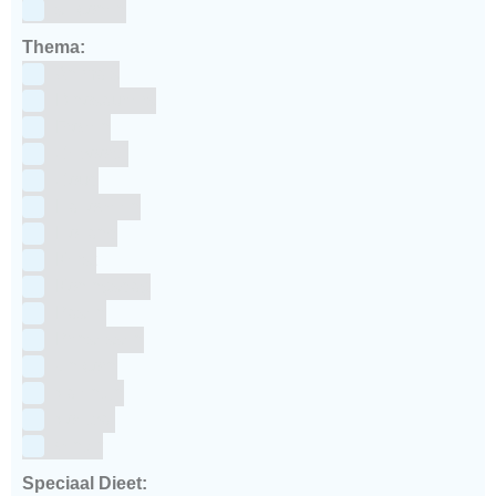
siliconen
Thema:
Animals
Dinosauriers
Frozen
Geboorte
Goud
Halloween
Holland
Kerst
Koningsdag
Pasen
Prinsessen
Unicorn
Valentijn
Voetbal
winter
Speciaal Dieet: