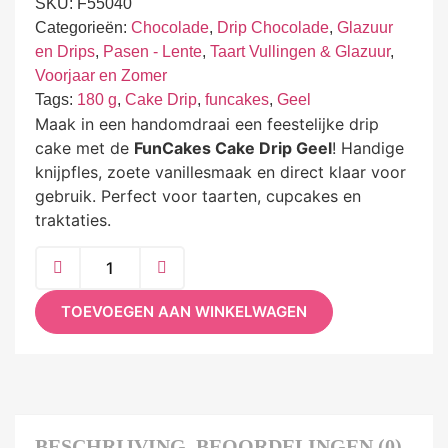
SKU:
F55040
Categorieën:
Chocolade
,
Drip Chocolade
,
Glazuur
en Drips
,
Pasen - Lente
,
Taart Vullingen & Glazuur
,
Voorjaar en Zomer
Tags:
180 g
,
Cake Drip
,
funcakes
,
Geel
Maak in een handomdraai een feestelijke drip
cake met de
FunCakes Cake Drip Geel
! Handige
knijpfles, zoete vanillesmaak en direct klaar voor
gebruik. Perfect voor taarten, cupcakes en
traktaties.
TOEVOEGEN AAN WINKELWAGEN
BESCHRIJVING
BEOORDELINGEN (0)