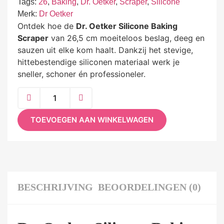
Tags:
26
,
Baking
,
Dr. Oetker
,
Scraper
,
Silicone
Merk:
Dr Oetker
Ontdek hoe de
Dr. Oetker Silicone Baking
Scraper
van 26,5 cm moeiteloos beslag, deeg en
sauzen uit elke kom haalt. Dankzij het stevige,
hittebestendige siliconen materiaal werk je
sneller, schoner én professioneler.
TOEVOEGEN AAN WINKELWAGEN
BESCHRIJVING
BEOORDELINGEN (0)