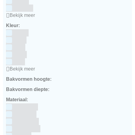
Culpitt
Dekofee
Bekijk meer
Kleur:
Blauw
Bruin
Geel
Goud
Grijs
Bekijk meer
Bakvormen hoogte:
Bakvormen diepte:
Materiaal:
Aluminium
bakpapier
Blauwstaal
ECCS staal