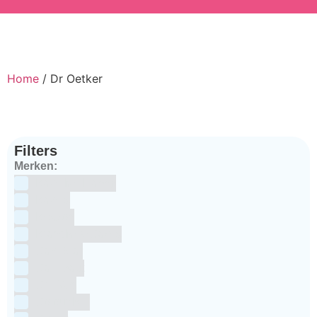
Home
/ Dr Oetker
Filters
Merken:
Bake Me Happy
Bakels
Bestron
BrandNewCakes
CakeStar
Callebaut
ChefAid
Colour Mill