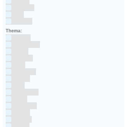
Kunstof
Polystone
RVS
siliconen
Thema:
Animals
Dinosauriers
Frozen
Geboorte
Goud
Halloween
Holland
Kerst
Koningsdag
Pasen
Prinsessen
Unicorn
Valentijn
Voetbal