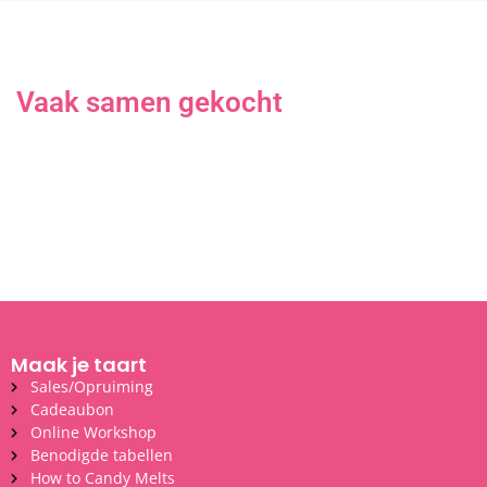
Vaak samen gekocht
Maak je taart
Sales/Opruiming
Cadeaubon
Online Workshop
Benodigde tabellen
How to Candy Melts