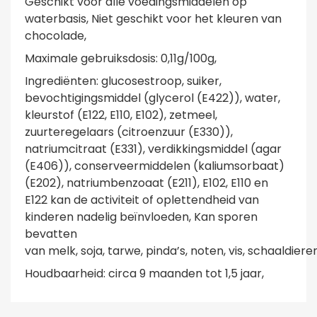
Geschikt voor alle voedingsmiddelen op
waterbasis, Niet geschikt voor het kleuren van
chocolade,
Maximale gebruiksdosis: 0,11g/100g,
Ingrediënten: glucosestroop, suiker,
bevochtigingsmiddel (glycerol (E422)), water,
kleurstof (E122, E110, E102), zetmeel,
zuurteregelaars (citroenzuur (E330)),
natriumcitraat (E331), verdikkingsmiddel (agar
(E406)), conserveermiddelen (kaliumsorbaat)
(E202), natriumbenzoaat (E211), E102, E110 en
E122 kan de activiteit of oplettendheid van
kinderen nadelig beïnvloeden, Kan sporen
bevatten
van
melk
,
soja
,
tarwe
,
pinda’s
,
noten
,
vis
,
schaaldiere
Houdbaarheid: circa 9 maanden tot 1,5 jaar,