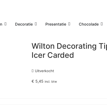
en
Decoratie
Presentatie
Chocolade
Wilton Decorating T
Icer Carded
Uitverkocht
€
5,45
incl. btw