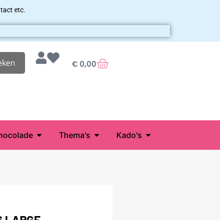
tact etc.
eken
€
0,00
hocolade
Thema's
Kado's
6 LARGE