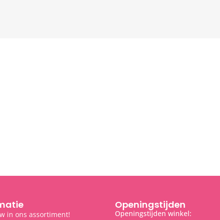
matie
Openingstijden
Openingstijden winkel:
w in ons assortiment!