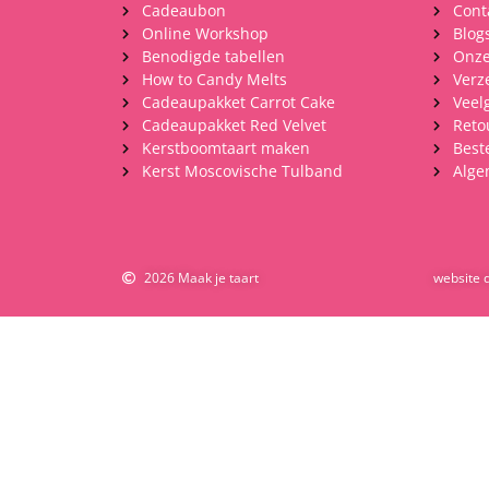
Cadeaubon
Cont
Online Workshop
Blog
Benodigde tabellen
Onze
How to Candy Melts
Verz
Cadeaupakket Carrot Cake
Veel
Cadeaupakket Red Velvet
Reto
Kerstboomtaart maken
Best
Kerst Moscovische Tulband
Alge
2026 Maak je taart
website 