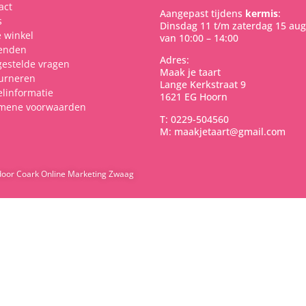
act
Aangepast tijdens
kermis
:
s
Dinsdag 11 t/m zaterdag 15 aug
 winkel
van 10:00 – 14:00
enden
Adres:
gestelde vragen
Maak je taart
urneren
Lange Kerkstraat 9
elinformatie
1621 EG Hoorn
mene voorwaarden
T: 0229-504560
M: maakjetaart@gmail.com
door Coark Online Marketing Zwaag