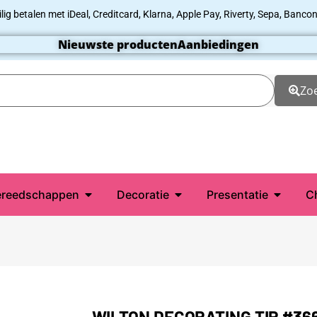
ilig betalen met iDeal, Creditcard, Klarna, Apple Pay, Riverty, Sepa, Bancon
Nieuwste producten
Aanbiedingen
Zo
reedschappen
Decoratie
Presentatie
C
WILTON DECORATING TIP #36