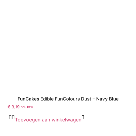
FunCakes Edible FunColours Dust – Navy Blue
€
3,19
incl. btw
Toevoegen aan winkelwagen