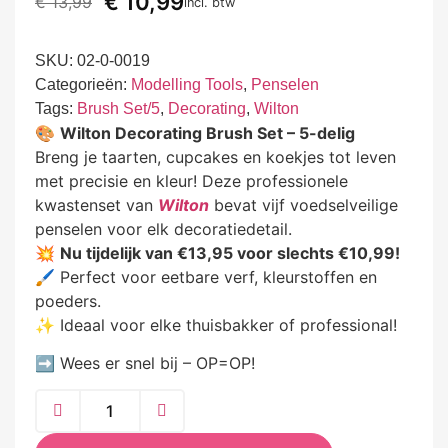
€
10,99
€
13,99
incl. btw
SKU:
02-0-0019
Categorieën:
Modelling Tools
,
Penselen
Tags:
Brush Set/5
,
Decorating
,
Wilton
🎨
Wilton Decorating Brush Set – 5-delig
Breng je taarten, cupcakes en koekjes tot leven
met precisie en kleur! Deze professionele
kwastenset van
Wilton
bevat vijf voedselveilige
penselen voor elk decoratiedetail.
💥
Nu tijdelijk van €13,95 voor slechts €10,99!
🖌️ Perfect voor eetbare verf, kleurstoffen en
poeders.
✨ Ideaal voor elke thuisbakker of professional!
➡️ Wees er snel bij – OP=OP!