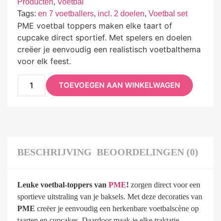
Producten
,
Voetbal
Tags:
en 7 voetballers
,
incl. 2 doelen
,
Voetbal set
PME voetbal toppers maken elke taart of
cupcake direct sportief. Met spelers en doelen
creëer je eenvoudig een realistisch voetbalthema
voor elk feest.
TOEVOEGEN AAN WINKELWAGEN
BESCHRIJVING
BEOORDELINGEN (0)
Leuke voetbal-toppers van
PME
!
zorgen direct voor een
sportieve uitstraling van je baksels. Met deze decoraties van
PME
creëer je eenvoudig een herkenbare voetbalscène op
taarten en cupcakes. Daardoor maak je elke traktatie