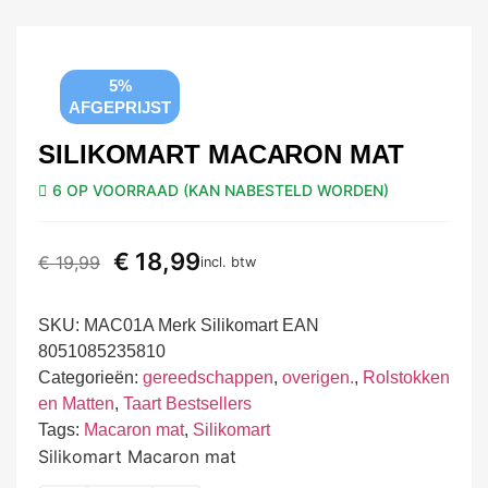
5%
AFGEPRIJST
SILIKOMART MACARON MAT
6 OP VOORRAAD (KAN NABESTELD WORDEN)
€
18,99
€
19,99
incl. btw
SKU:
MAC01A Merk Silikomart EAN
8051085235810
Categorieën:
gereedschappen
,
overigen.
,
Rolstokken
en Matten
,
Taart Bestsellers
Tags:
Macaron mat
,
Silikomart
Silikomart Macaron mat