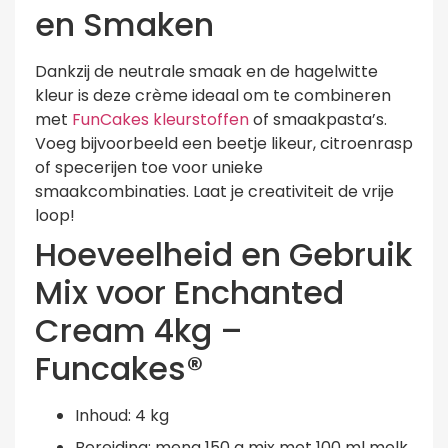
en Smaken
Dankzij de neutrale smaak en de hagelwitte
kleur is deze crème ideaal om te combineren
met
FunCakes kleurstoffen
of smaakpasta’s.
Voeg bijvoorbeeld een beetje likeur, citroenrasp
of specerijen toe voor unieke
smaakcombinaties. Laat je creativiteit de vrije
loop!
Hoeveelheid en Gebruik
Mix voor Enchanted
Cream 4kg –
Funcakes®
Inhoud: 4 kg
Bereiding: meng 150 g mix met 100 ml melk