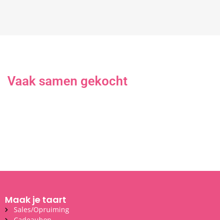
Vaak samen gekocht
Maak je taart
Sales/Opruiming
Cadeaubon