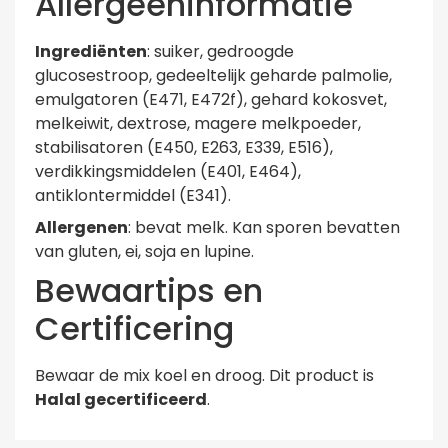
Allergeeninformatie
Ingrediënten
: suiker, gedroogde
glucosestroop, gedeeltelijk geharde palmolie,
emulgatoren (E471, E472f), gehard kokosvet,
melkeiwit, dextrose, magere melkpoeder,
stabilisatoren (E450, E263, E339, E516),
verdikkingsmiddelen (E401, E464),
antiklontermiddel (E341).
Allergenen
: bevat melk. Kan sporen bevatten
van gluten, ei, soja en lupine.
Bewaartips en
Certificering
Bewaar de mix koel en droog. Dit product is
Halal gecertificeerd
.