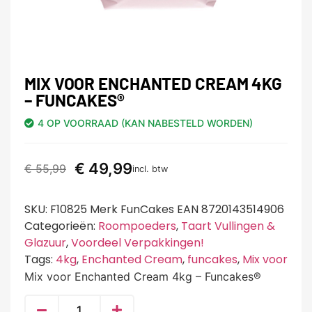
MIX VOOR ENCHANTED CREAM 4KG
– FUNCAKES®
4 OP VOORRAAD (KAN NABESTELD WORDEN)
€
49,99
€
55,99
incl. btw
SKU:
F10825 Merk FunCakes EAN 8720143514906
Categorieën:
Roompoeders
,
Taart Vullingen &
Glazuur
,
Voordeel Verpakkingen!
Tags:
4kg
,
Enchanted Cream
,
funcakes
,
Mix voor
Mix voor Enchanted Cream 4kg – Funcakes®