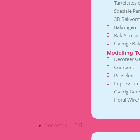
Tartelettes
Speciale Pa
3D Bakvor
Bakringen
Bak Accesoi
Overige Ba
Modelling T
Decoreer G
Crimpers
Penselen
Impression 
Overig Ger
Floral Wire
Decoratie