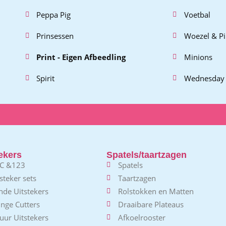
Peppa Pig
Voetbal
Prinsessen
Woezel & P
Print - Eigen Afbeedling
Minions
Spirit
Wednesday
ekers
Spatels/taartzagen
C &123
Spatels
steker sets
Taartzagen
nde Uitstekers
Rolstokken en Matten
nge Cutters
Draaibare Plateaus
uur Uitstekers
Afkoelrooster