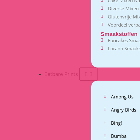
Cake Mixen Na
Diverse Mixen
Glutenvrije Mi
Voordeel verp
Smaakstoffen
Funcakes Smaa
Lorann Smaaks
Eetbare Prints
Among Us
Angry Birds
Bing!
Bumba