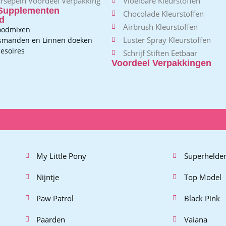
rsepein Voordeel Verpakking
Vloeibare Kleurstoffen
Supplementen
Chocolade Kleurstoffen
d
Airbrush Kleurstoffen
oodmixen
Luster Spray Kleurstoffen
jsmanden en Linnen doeken
esoires
Schrijf Stiften Eetbaar
Voordeel Verpakkingen
My Little Pony
Superhelde
Nijntje
Top Model
Paw Patrol
Black Pink
Paarden
Vaiana