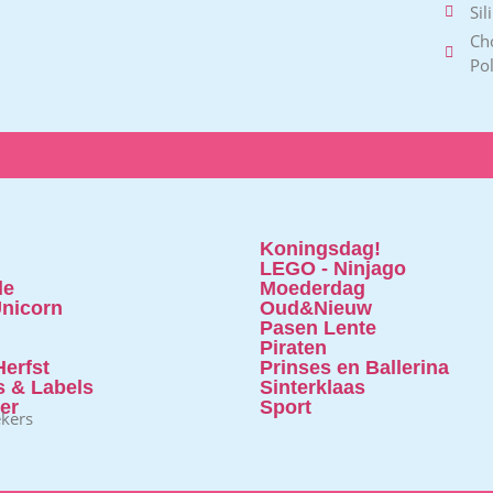
Sil
Ch
Po
Koningsdag!
LEGO - Ninjago
le
Moederdag
nicorn
Oud&Nieuw
Pasen Lente
Piraten
erfst
Prinses en Ballerina
s & Labels
Sinterklaas
ter
Sport
ekers