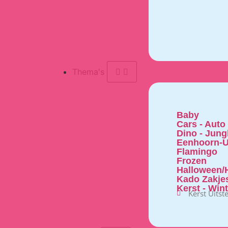
Thema's
Baby
Cars - Auto
Dino - Jung
Eenhoorn-U
Flamingo
Frozen
Halloween/H
Kado Zakje
Kerst - Win
Kerst Uitst