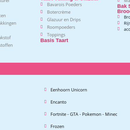
turel
Ma
Bavarois Poeders
Bak 
Broo
Botercrème
xen
Br
Glazuur en Drips
akkingen
Ri
Roompoeders
acc
Toppings
kstof
Basis Taart
toffen
Eenhoorn Unicorn
Encanto
Fortnite - GTA - Pokemon - Minec
Frozen