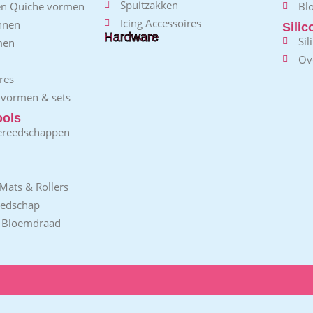
Spuitzakken
 en Quiche vormen
Bl
Icing Accessoires
nnen
Sili
Hardware
Sil
men
Ov
res
kvormen & sets
ools
ereedschappen
Mats & Rollers
eedschap
/ Bloemdraad