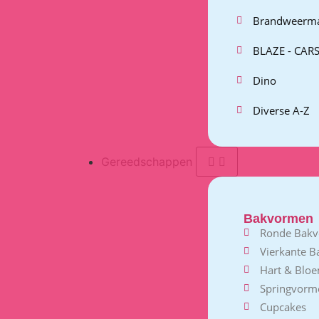
Brandweerm
BLAZE - CARS
Dino
Diverse A-Z
Gereedschappen
Bakvormen
Ronde Bak
Vierkante 
Hart & Blo
Springvorm
Cupcakes