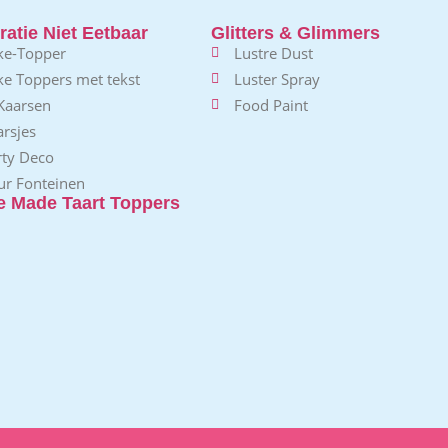
atie Niet Eetbaar
Glitters & Glimmers
ke-Topper
Lustre Dust
ke Toppers met tekst
Luster Spray
 Kaarsen
Food Paint
rsjes
rty Deco
ur Fonteinen
 Made Taart Toppers