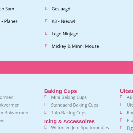
an Sam
Geslaagd!
 - Planes
K3 - Nieuw!
Lego Ninjago
Mickey & Minni Mouse
Baking Cups
Uitst
vormen
Mini Baking Cups
AB
Bakvormen
Standaard Baking Cups
Uit
em Bakvormen
Tulp Baking Cups
Ro
en
Plu
Icing & Accessoires
Wilton en Jem Spuitmondjes
Fig