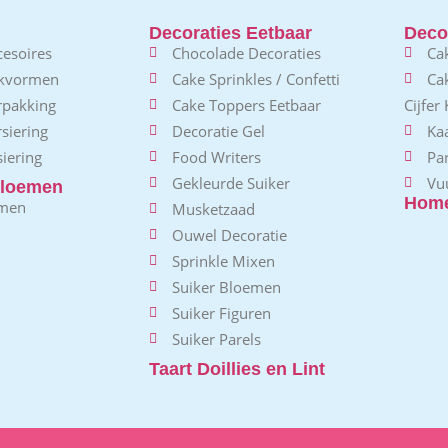
Decoraties Eetbaar
Decor
esoires
Chocolade Decoraties
Ca
akvormen
Cake Sprinkles / Confetti
Ca
rpakking
Cake Toppers Eetbaar
Cijfer
siering
Decoratie Gel
Kaa
iering
Food Writers
Pa
Gekleurde Suiker
Vu
loemen
Home
emen
Musketzaad
Ouwel Decoratie
Sprinkle Mixen
Suiker Bloemen
Suiker Figuren
Suiker Parels
Taart Doillies en Lint