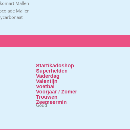
ikomart Mallen
ocolade Mallen
lycarbonaat
Start/kadoshop
Superhelden
Vaderdag
Valentijn
Voetbal
Voorjaar / Zomer
Trouwen
Zeemeermin
Goud