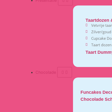
Presentatie
Taartdozen 
Vetvrije taa
Zilver/goud
Cupcake Do
Taart dozen
Taart Dumm
Chocolade
Funcakes Deco
Chocolade Sch