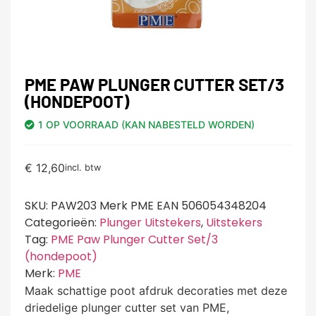
PME PAW PLUNGER CUTTER SET/3
(HONDEPOOT)
1 OP VOORRAAD (KAN NABESTELD WORDEN)
€
12,60
incl. btw
SKU:
PAW203 Merk PME EAN 506054348204
Categorieën:
Plunger Uitstekers
,
Uitstekers
Tag:
PME Paw Plunger Cutter Set/3
(hondepoot)
Merk:
PME
Maak schattige poot afdruk decoraties met deze
driedelige plunger cutter set van PME,