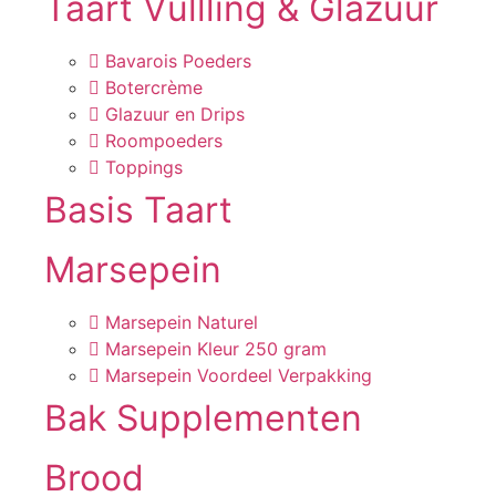
Taart Vullling & Glazuur
Bavarois Poeders
Botercrème
Glazuur en Drips
Roompoeders
Toppings
Basis Taart
Marsepein
Marsepein Naturel
Marsepein Kleur 250 gram
Marsepein Voordeel Verpakking
Bak Supplementen
Brood