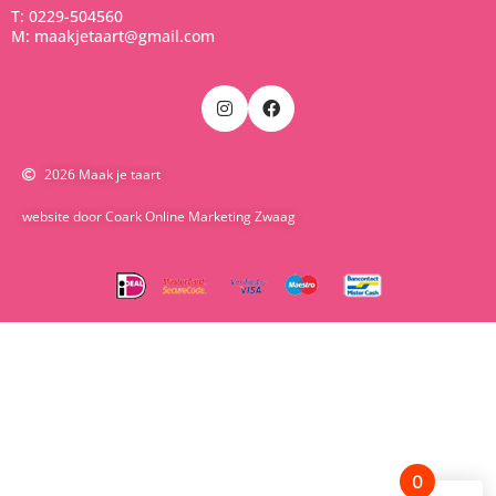
T: 0229-504560
M: maakjetaart@gmail.com
2026 Maak je taart
website door Coark Online Marketing Zwaag
0