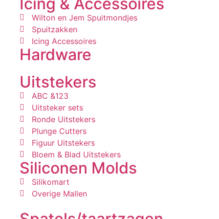
Icing & Accessoires
Wilton en Jem Spuitmondjes
Spuitzakken
Icing Accessoires
Hardware
Uitstekers
ABC &123
Uitsteker sets
Ronde Uitstekers
Plunge Cutters
Figuur Uitstekers
Bloem & Blad Uitstekers
Siliconen Molds
Silikomart
Overige Mallen
Spatels/taartzagen