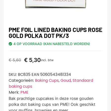
PME FOIL LINED BAKING CUPS ROSE
GOLD POLKA DOT PK/3
4 OP VOORRAAD (KAN NABESTELD WORDEN)
€
5,30
€
5,60
incl. btw
SKU:
BC835 EAN 5060543481334
Categorieën:
Baking Cups
,
Goud
,
Standaard
baking cups
Merk:
PME
Bak prachtige cupcakes in deze rose gouden
polka dot baking cups van PME! Ook geschikt
voor muffins, brownies en meer,