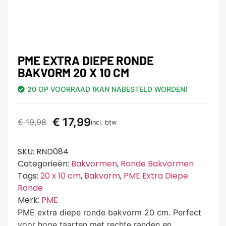
PME EXTRA DIEPE RONDE
BAKVORM 20 X 10 CM
20 OP VOORRAAD (KAN NABESTELD WORDEN)
€
17,99
€
19,98
incl. btw
SKU:
RND084
Categorieën:
Bakvormen
,
Ronde Bakvormen
Tags:
20 x 10 cm
,
Bakvorm
,
PME Extra Diepe
Ronde
Merk:
PME
PME extra diepe ronde bakvorm 20 cm. Perfect
voor hoge taarten met rechte randen en