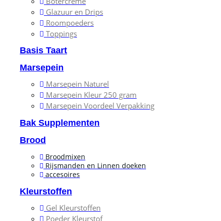
Botercrème
Glazuur en Drips
Roompoeders
Toppings
Basis Taart
Marsepein
Marsepein Naturel
Marsepein Kleur 250 gram
Marsepein Voordeel Verpakking
Bak Supplementen
Brood
Broodmixen
Rijsmanden en Linnen doeken
accesoires
Kleurstoffen
Gel Kleurstoffen
Poeder Kleurstof