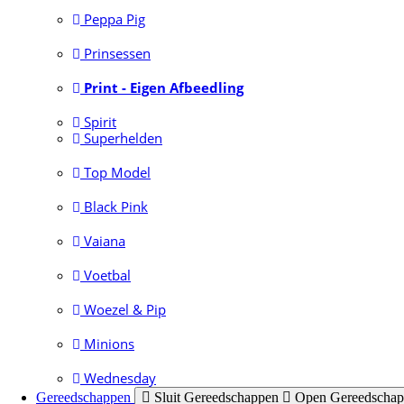
Peppa Pig
Prinsessen
Print - Eigen Afbeedling
Spirit
Superhelden
Top Model
Black Pink
Vaiana
Voetbal
Woezel & Pip
Minions
Wednesday
Gereedschappen
Sluit Gereedschappen
Open Gereedscha