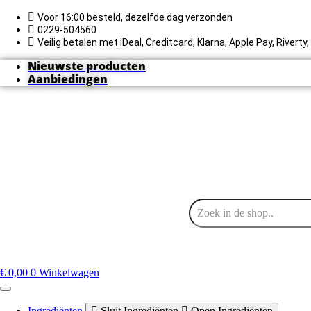
Ga
naar
Voor 16:00 besteld, dezelfde dag verzonden
de
0229-504560
inhoud
Veilig betalen met iDeal, Creditcard, Klarna, Apple Pay, Rivert
Nieuwste producten
Aanbiedingen
€
0,00
0
Winkelwagen
Ingrediënten
Sluit Ingrediënten
Open Ingrediënten