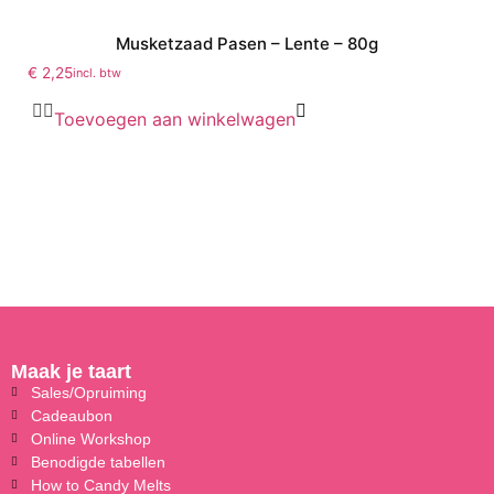
Musketzaad Pasen – Lente – 80g
€
2,25
incl. btw
Toevoegen aan winkelwagen
Maak je taart
Sales/Opruiming
Cadeaubon
Online Workshop
Benodigde tabellen
How to Candy Melts