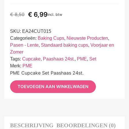
€
6,99
€
8,50
incl. btw
SKU:
EA24CUT015
Categorieën:
Baking Cups
,
Nieuwste Producten
,
Pasen - Lente
,
Standaard baking cups
,
Voorjaar en
Zomer
Tags:
Cupcake
,
Paashaas 24st.
,
PME
,
Set
Merk:
PME
PME Cupcake Set Paashaas 24st.
TOEVOEGEN AAN WINKELWAGEN
BESCHRIJVING
BEOORDELINGEN (0)