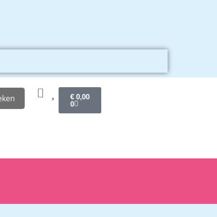
€
0,00
eken
0