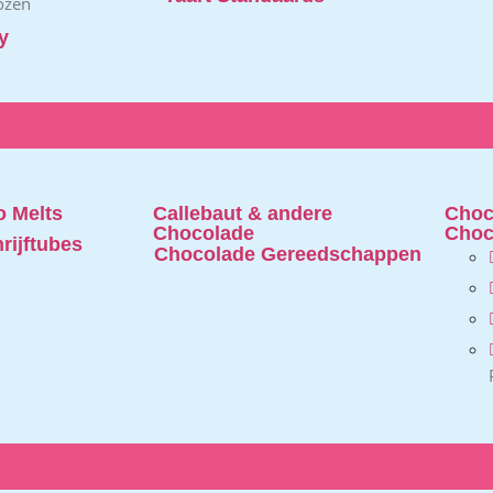
ozen
y
 Melts
Callebaut & andere
Choc
Chocolade
Choc
rijftubes
Chocolade Gereedschappen