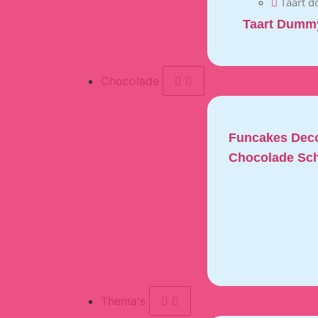
Taart d
Taart Dumm
Chocolade
Funcakes Deco
Chocolade Sch
Thema's