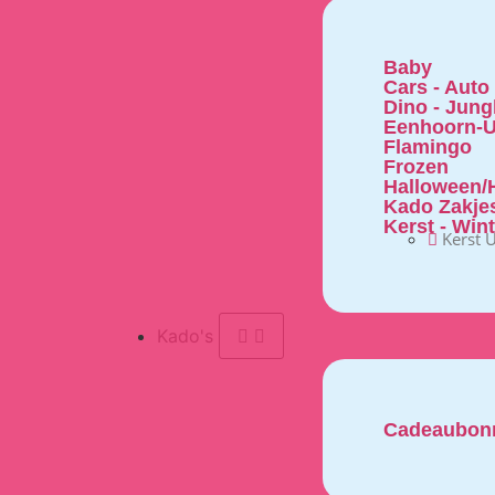
Baby
Cars - Auto
Dino - Jung
Eenhoorn-U
Flamingo
Frozen
Halloween/H
Kado Zakje
Kerst - Win
Kerst U
Kado's
Cadeaubon