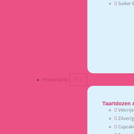
Suiker
Presentatie
Taartdozen 
Vetvrij
Zilver/
Cupcak