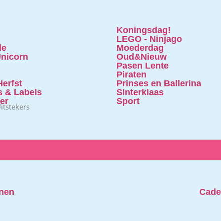
Koningsdag!
LEGO - Ninjago
le
Moederdag
nicorn
Oud&Nieuw
Pasen Lente
Piraten
erfst
Prinses en Ballerina
s & Labels
Sinterklaas
ter
Sport
itstekers
nen
Cade