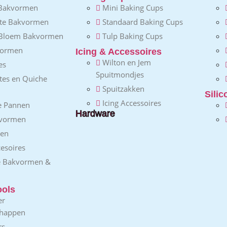
Bakvormen
Mini Baking Cups
nte Bakvormen
Standaard Baking Cups
 Bloem Bakvormen
Tulp Baking Cups
vormen
Icing & Accessoires
Wilton en Jem
es
Spuitmondjes
ttes en Quiche
Spuitzakken
Sili
Icing Accessoires
e Pannen
Hardware
vormen
gen
esoires
e Bakvormen &
ools
er
chappen
rs