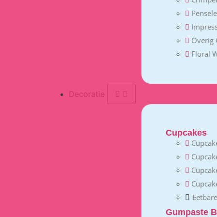
Pensel
Impress
Overig
Floral 
Decoratie
Cupcakes
Cupcake
Cupcak
Cupcak
Cupcake
Eetbare
Gumpaste B