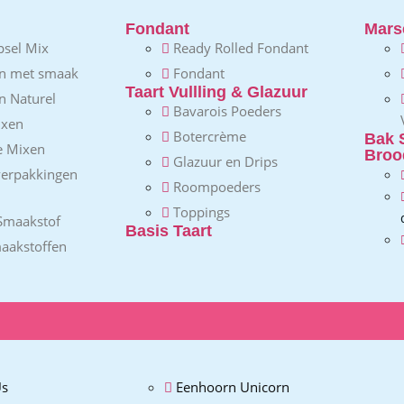
Fondant
Mars
psel Mix
Ready Rolled Fondant
n met smaak
Fondant
Taart Vullling & Glazuur
n Naturel
Bavarois Poeders
ixen
Botercrème
Bak 
e Mixen
Broo
Glazuur en Drips
verpakkingen
Roompoeders
Toppings
Smaakstof
Basis Taart
aakstoffen
s
Eenhoorn Unicorn