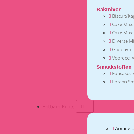
Bakmixen
Biscuit/Ka
Cake Mixe
Cake Mixe
Diverse M
Glutenvrij
Voordeel 
Smaakstoffen
Funcakes 
Lorann Sm
Eetbare Prints
Among U