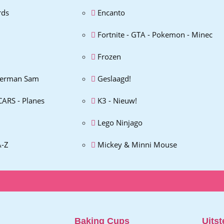
rds
Encanto
Fortnite - GTA - Pokemon - Minec
Frozen
erman Sam
Geslaagd!
CARS - Planes
K3 - Nieuw!
Lego Ninjago
A-Z
Mickey & Minni Mouse
Baking Cups
Uitst