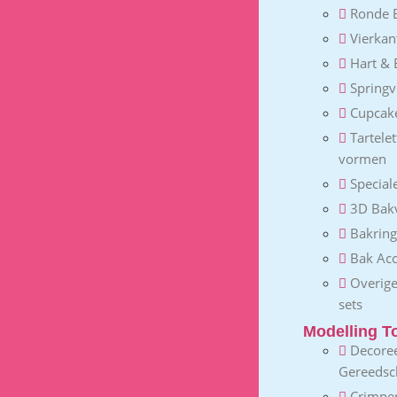
Ronde 
Vierka
Hart &
Spring
Cupcak
Tartele
vormen
Special
3D Bak
Bakrin
Bak Acc
Overig
sets
Modelling T
Decore
Gereeds
Crimpe