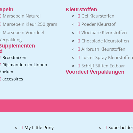
epein
Kleurstoffen
Marsepein Naturel
Gel Kleurstoffen
Marsepein Kleur 250 gram
Poeder Kleurstof
Marsepein Voordeel
Vloeibare Kleurstoffen
Verpakking
Chocolade Kleurstoffen
Supplementen
Airbrush Kleurstoffen
d
Luster Spray Kleurstoffen
Broodmixen
Rijsmanden en Linnen
Schrijf Stiften Eetbaar
doeken
Voordeel Verpakkingen
accesoires
My Little Pony
Superhelde