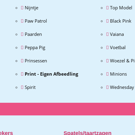
Nijntje
Top Model
Paw Patrol
Black Pink
Paarden
Vaiana
Peppa Pig
Voetbal
Prinsessen
Woezel & P
Print - Eigen Afbeedling
Minions
Spirit
Wednesday
ekers
Spatels/taartzagen