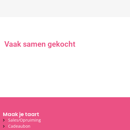
Vaak samen gekocht
Maak je taart
Sales/Opruiming
Cadeaubon