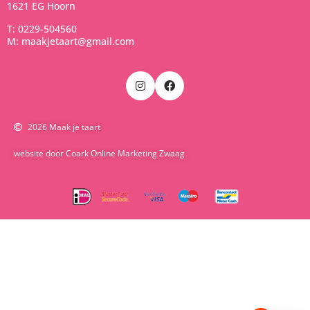
1621 EG Hoorn
T: 0229-504560
M: maakjetaart@gmail.com
2026 Maak je taart
website door Coark Online Marketing Zwaag