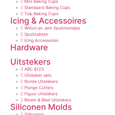
Mini Baking Cups
Standaard Baking Cups
Tulp Baking Cups
Icing & Accessoires
Wilton en Jem Spuitmondjes
Spuitzakken
Icing Accessoires
Hardware
Uitstekers
ABC &123
Uitsteker sets
Ronde Uitstekers
Plunge Cutters
Figuur Uitstekers
Bloem & Blad Uitstekers
Siliconen Molds
Silikomart