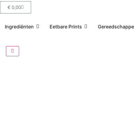
€
0,00
Ingrediënten
Eetbare Prints
Gereedschapp